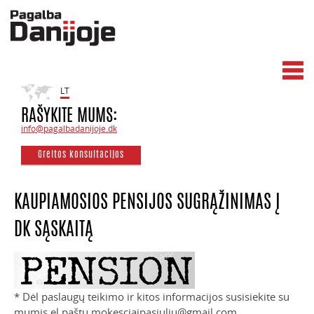
LT
RAŠYKITE MUMS:
info@pagalbadanijoje.dk
Greitos konsultacijos
KAUPIAMOSIOS PENSIJOS SUGRĄŽINIMAS Į
DK SĄSKAITĄ
* Dėl paslaugų teikimo ir kitos informacijos susisiekite su
mumis el.paštu mokesciaipasjuliu@gmail.com