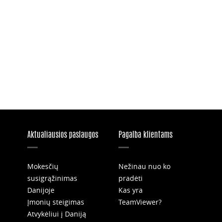
Aktualiausios paslaugos
Pagalba klientams
Mokesčių
Nežinau nuo ko
susigrąžinimas
pradėti
Danijoje
Kas yra
Įmonių steigimas
TeamViewer?
Atvykėliui į Daniją