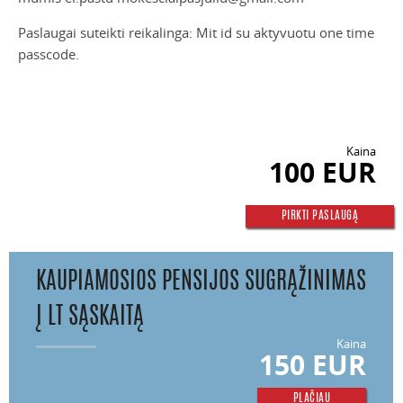
P
aslaugai suteikti reikalinga: Mit id su aktyvuotu one time
passcode.
Kaina
100 EUR
PIRKTI PASLAUGĄ
KAUPIAMOSIOS PENSIJOS SUGRĄŽINIMAS
Į LT SĄSKAITĄ
Kaina
150 EUR
PLAČIAU