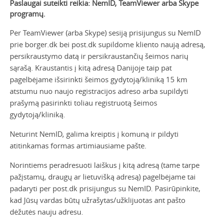
Paslaugai suteikti reikia: NemID, TeamViewer arba Skype
programų.
Per TeamViewer (arba Skype) sesiją prisijungus su NemID
prie borger.dk bei post.dk supildome
kliento naują adresą,
persikraustymo datą ir persikraustančių šeimos narių
sąrašą. Kraustantis į kitą
adresą Danijoje taip pat
pagelbėjame išsirinkti šeimos gydytoją/kliniką 15 km
atstumu nuo naujo
registracijos adreso arba supildyti
prašymą pasirinkti toliau registruotą šeimos
gydytoją/kliniką.
Neturint NemID, galima kreiptis į komuną ir pildyti
atitinkamas formas artimiausiame pašte.
Norintiems peradresuoti laiškus į kitą adresą (tame tarpe
pažįstamų, draugų ar lietuvišką adresą)
pagelbėjame tai
padaryti per post.dk prisijungus su NemID. Pasirūpinkite,
kad Jūsų vardas būtų
užrašytas/užklijuotas ant pašto
dėžutės nauju adresu.