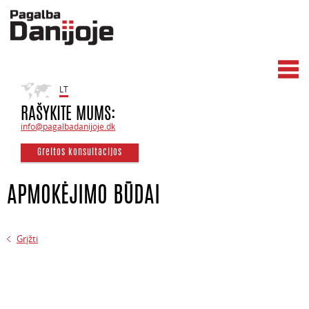
LT
RAŠYKITE MUMS:
info@pagalbadanijoje.dk
Greitos konsultacijos
APMOKĖJIMO BŪDAI
Grįžti