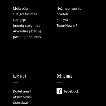
Mokesčių
Nežinau nuo ko
susigrąžinimas
pradėti
Danijoje
Kas yra
Įmonių steigimas
TeamViewer?
Atvykėliui į Daniją
paslaugų paketas
Apie mus
Sekite mus
Kodėl mes?
Facebook
Atsiliepimai
Kontaktai